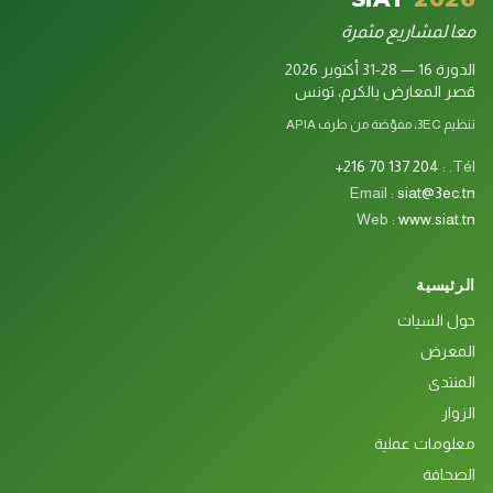
معا لمشاريع مثمرة
الدورة 16 — 28-31 أكتوبر 2026
قصر المعارض بالكرم، تونس
تنظيم 3EC، مفوّضة من طرف APIA
+216 70 137 204
Tél. :
Email :
siat@3ec.tn
Web :
www.siat.tn
الرئيسية
حول السيات
المعرض
المنتدى
الزوار
معلومات عملية
الصحافة