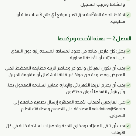
والنشاط وترتيب التسجيل.
تحتفظ الجهة المنظّمة بحق تغيير موقع أيّ جناح لأسباب فنية أو
تنظيمية.
الفصل 2 — تهيئة الأجنحة وتركيبها
يهيّئ كلّ عارض جناحه في حدود المساحة المسندة إليه دون التعدّي
على الممرّات أو الأجنحة المجاورة.
يجب أن تكون الهياكل والحواجز وعناصر الزينة مطابقة للمخطّط الفني
للمعرض ومصنوعة من موادّ غير قابلة للاشتعال أو مقاومة للحريق.
يجب أن يحترم الربط الكهربائي والإنارة معايير السلامة المعمول بها،
وأن يتولّى تنفيذها أعوان مختصّون.
على العارضين أصحاب الأجنحة المجهّزة إرسال تصميم جناحهم إلى
validation@3ec.tn للمصادقة على التصميم ومطابقته لنظام
المعرض.
يجب أن تبقى الممرّات ومخارج النجدة وتجهيزات السلامة خالية في كلّ
الأوقات.