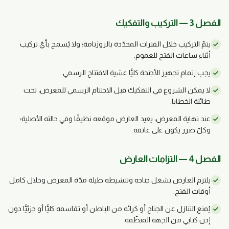
الفصل 3 — التركيب والتفكيك
يتمّ التركيب خلال الفترات المحدّدة بالروزنامة؛ ولا يُسمح بأيّ تركيب
أثناء ساعات الفتح للعموم.
يجب إتمام تجهيز الأجنحة كليًّا عشية الافتتاح الرسمي.
لا يمكن الشروع في التفكيك قبل الاختتام الرسمي للمعرض، تحت
طائلة الخطايا.
عند نهاية المعرض، يعيد العارض موقعه نظيفًا وفي حالته الأصلية؛
وكلّ ضرر يكون على عاتقه.
الفصل 4 — التزامات العارض
يلتزم العارض بشغل جناحه وتنشيطه طيلة مدّة المعرض وخلال كامل
أوقات الفتح.
يُمنع التنازل عن الجناح أو كرائه من الباطن أو تقاسمه كليًّا أو جزئيًّا دون
إذن كتابي من الجهة المنظّمة.