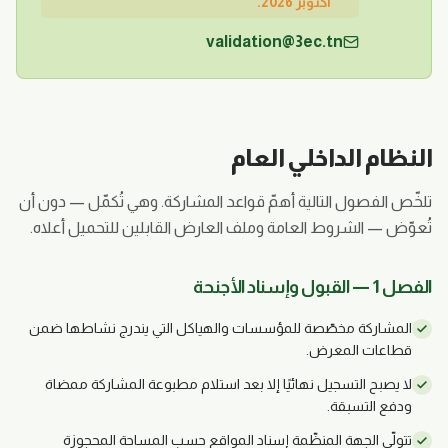
أكتوبر 2026.
validation@3ec.tn
النظام الداخلي العام
تلخّص الفصول التالية أهمّ قواعد المشاركة. وهي تُكمّل — دون أن
تُعوّض — الشروط العامة وملف العارض القابلين للتحميل أعلاه.
الفصل 1 — القبول وإسناد الأجنحة
المشاركة مخصّصة للمؤسسات والهياكل التي يندرج نشاطها ضمن
قطاعات المعرض.
لا يصبح التسجيل نهائيًا إلا بعد استلام مطبوعة المشاركة ممضاة
ودفع التسبقة.
تتولّى الجهة المنظّمة إسناد المواقع حسب المساحة المحجوزة