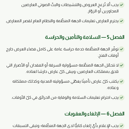
يجب ألا تُزعج العروض والتنشيطات والبثّ الصوتي العارضين
المجاورين أو الزوّار.
يحترم العارض تعليمات الجهة المنظّمة والنظام العام لقصر المعارض.
الفصل 5 — السلامة والتأمين والحراسة
توفّر الجهة المنظّمة خدمة حراسة عامة على كامل فضاء العرض خارج
أوقات الفتح.
لا تتحمّل الجهة المنظّمة مسؤولية السرقة أو الفقدان أو الأضرار التي
تلحق بممتلكات العارضين؛ ويبقى كلّ عارض حارسًا لعتاده.
يكتتب كلّ عارض تأمينًا يغطّي مسؤوليته المدنية وكذلك ممتلكاته
وعتاده.
يجب احترام تعليمات السلامة والوقاية من الحرائق في كلّ الأوقات.
الفصل 6 — الإلغاء والعقوبات
يجب الإعلام بأيّ إلغاء كتابيًّا لدى الجهة المنظّمة؛ وتبقى التسبقات